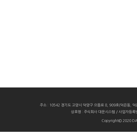
Support
Req
DAEWOON SYSTEMS Inc
DAE
Notice & FAQ
sales
READ MORE
주소 : 10542 경기도 고양시 덕양구 으뜸로 8, 909호(덕은동, 덕은
상호명 : 주식회사 대운시스템 / 사업자등록번호 : 11
Copyright© 2020 D