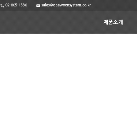
02-805-1530
sales@daewoonsystem.co.kr
call
email
제품소개