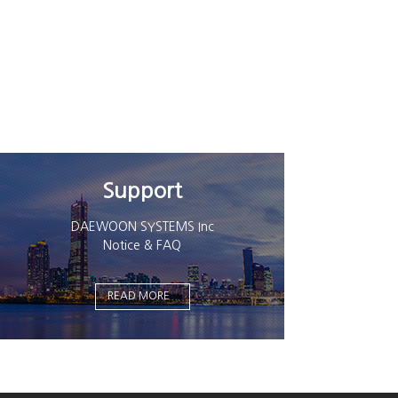
Support
Req
DAEWOON SYSTEMS Inc
DAE
Notice & FAQ
sales
READ MORE