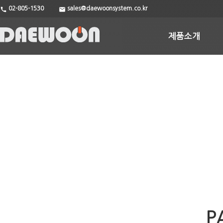
02-805-1530
sales@daewoonsystem.co.kr
call
email
제품소개
P