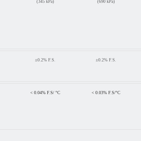
(345 kPa)
(690 kPa)
±0.2% F.S.
±0.2% F.S.
< 0.04% F.S/ °C
< 0.03% F.S/°C