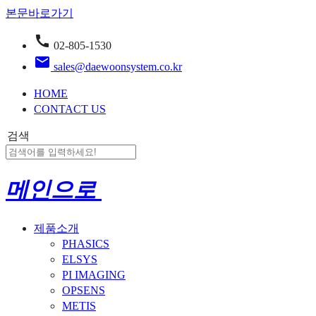
본문바로가기
call
02-805-1530
email
sales@daewoonsystem.co.kr
HOME
CONTACT US
검색
메인으로
제품소개
PHASICS
ELSYS
PI IMAGING
OPSENS
METIS