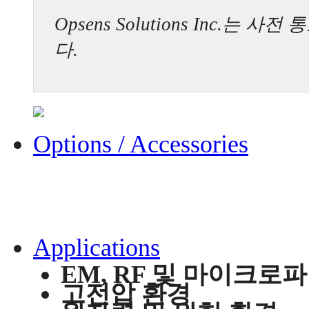
Opsens Solutions Inc.
다.
Options / Accessories
Applications
EM, RF 및 마이크로
고전압 환경