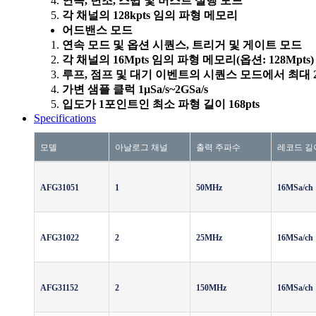
연속, 변조, 스윕 및 버스트 실행 모드
각 채널의 128kpts 임의 파형 메모리
어드밴스 모드
연속 모드 및 옵션 시퀀스, 트리거 및 게이트 모드
각 채널의 16Mpts 임의 파형 메모리(옵션: 128Mpts)
루프, 점프 및 대기 이벤트의 시퀀스 모드에서 최대 2
가변 샘플 클럭 1µSa/s~2GSa/s
입도가 1포인트인 최소 파형 길이 168pts
Specifications
모델
아날로그 채널
출력 주파수
레코드 길
AFG31051
1
50MHz
16MSa/ch
AFG31022
2
25MHz
16MSa/ch
AFG31152
2
150MHz
16MSa/ch