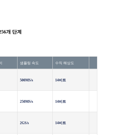
56개 단계
이
샘플링 속도
수직 해상도
500MS/s
14비트
250MS/s
14비트
2GS/s
14비트