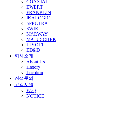
COAXIAL
EWERT
FRANKLIN
IKALOGIC
SPECTRA
SWIR
MARWAY
MATUSCHEK
HIVOLT
ED&D
회사소개
About Us
History
Location
견적문의
고객지원
FAQ
NOTICE