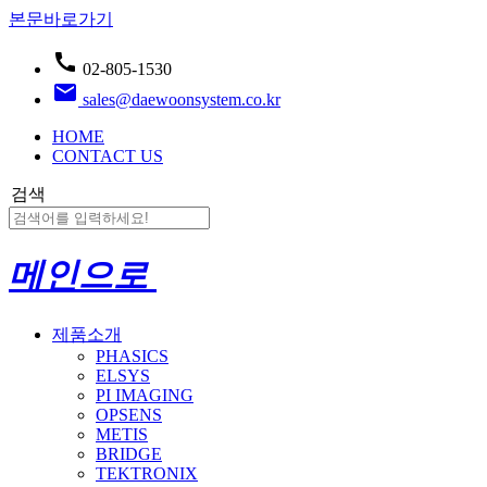
본문바로가기
call
02-805-1530
email
sales@daewoonsystem.co.kr
HOME
CONTACT US
검색
메인으로
제품소개
PHASICS
ELSYS
PI IMAGING
OPSENS
METIS
BRIDGE
TEKTRONIX